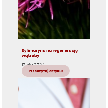
Sylimaryna na regenerację
wątroby
12 sie 2024
Przeczytaj artykuł