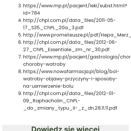
https://www.mp.pl/pacjent/leki/subst.html?
id=784
http://chpl.com.pl/data_files/2011-05-
17_S35_ChPL_20a_3.pdf
http://www.prometeusze.pl/pdf/Hepa_Merz_
http://chpl.com.pl/data_files/2012-06-
27_ChPL_Essentiale_zm_nr_30.pdf
https://www.mp.pl/pacjent/gastrologia/ch
choroby-watroby
https://www.nowafarmacja.pl/blog/bol-
watroby-objawy-przyczyny-i-sposoby-
na-usmierzenie-bolu
http://chpl.com.pl/data_files/2012-01-
09_Raphacholin_ChPL-
_do_zmiany_typu_II-_z_dn.28.11.11.pdf
Dowiedz się więcej