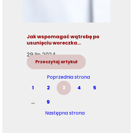
Jak wspomagać wątrobę po
usunięciu woreczka
żółciowego?
29 lip 2024
Przeczytaj artykuł
Poprzednia strona
1
2
3
4
5
…
9
Następna strona