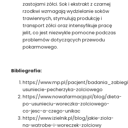
zastojami żółci. Sok i ekstrakt z czarnej
rzodkwi wzmagają wydzielanie soków
trawiennych, stymulują produkcję i
transport żółci oraz intensyfikuje pracę
jelit, co jest niezwykle pomocne podczas
problemów dotyczących przewodu
pokarmowego.
Bibliografia:
https://www.mp.pl/pacjent/badania_zabieg
usuniecie-pecherzyka-zolciowego
https://www.nowafarmacja.pl/blog/dieta-
po-usunieciu-woreczka-zolciowego-
co-jesc-a-czego-unikac
https://www.izielnik.pl/blog/jakie-ziola-
na-watrobe-i-woreczek-zolciowy