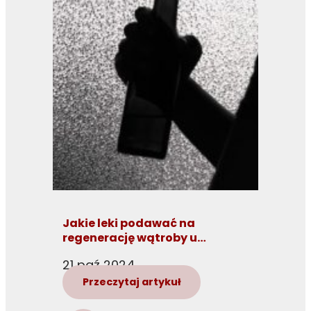
Jakie leki podawać na
regenerację wątroby u
alkoholika?
21 paź 2024
Przeczytaj artykuł