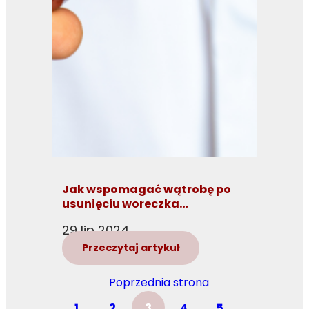
Jak wspomagać wątrobę po
usunięciu woreczka
żółciowego?
29 lip 2024
Przeczytaj artykuł
Poprzednia strona
1
2
3
4
5