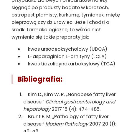
przypadku ziołowych preparatów należy
sięgnąć po produkty bogate w karczoch,
ostropest plamisty, kurkumę, tymianek, miętę
pieprzową czy dziurawiec. Jeżeli chodzi o
środki farmakologiczne, to wśród nich
wymienia się takie preparaty jak:
kwas ursodeoksycholowy (UDCA)
L-asparaginian L-ornityny (LOLA)
kwas tiazolidynokarboksylowy (TCA)
Bibliografia:
Kim D., Kim W. R. „Nonobese fatty liver
disease.”
Clinical gastroenterology and
hepatology
2017 15 (4): 474-485.
Brunt E. M. „Pathology of fatty liver
disease.”
Modern Pathology
2007 20 (1):
40-48.