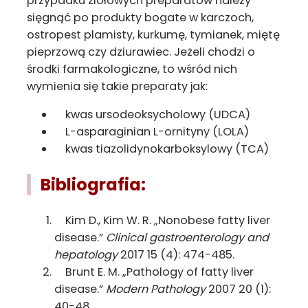
przypadku ziołowych preparatów należy
sięgnąć po produkty bogate w karczoch,
ostropest plamisty, kurkumę, tymianek, miętę
pieprzową czy dziurawiec. Jeżeli chodzi o
środki farmakologiczne, to wśród nich
wymienia się takie preparaty jak:
kwas ursodeoksycholowy (UDCA)
L-asparaginian L-ornityny (LOLA)
kwas tiazolidynokarboksylowy (TCA)
Bibliografia:
Kim D., Kim W. R. „Nonobese fatty liver
disease.”
Clinical gastroenterology and
hepatology
2017 15 (4): 474-485.
Brunt E. M. „Pathology of fatty liver
disease.”
Modern Pathology
2007 20 (1):
40-48.