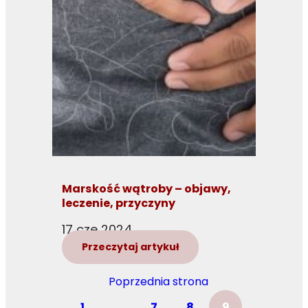
Marskość wątroby – objawy,
leczenie, przyczyny
17 cze 2024
Przeczytaj artykuł
Poprzednia strona
1
…
7
8
9